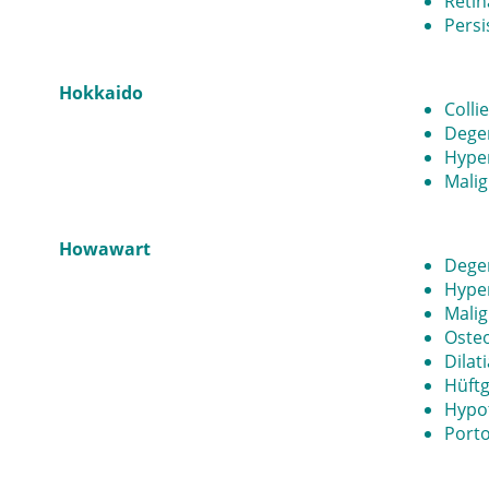
Retin
Pers
Hokkaido
Colli
Dege
Hyper
Mali
Howawart
Dege
Hyper
Mali
Oste
Dilat
Hüftg
Hypo
Porto