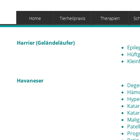
Harrier (Geländeläufer)
Epile
Hüftg
Klein
Havaneser
Dege
Hämop
Hyper
Katar
Katar
Mali
Patel
Progr