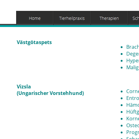
Västgötaspets
Brach
Dege
Hyper
Mali
Vizsla
Corne
(Ungarischer Vorstehhund)
Entr
Hämop
Hüftg
Korn
Oste
Progr