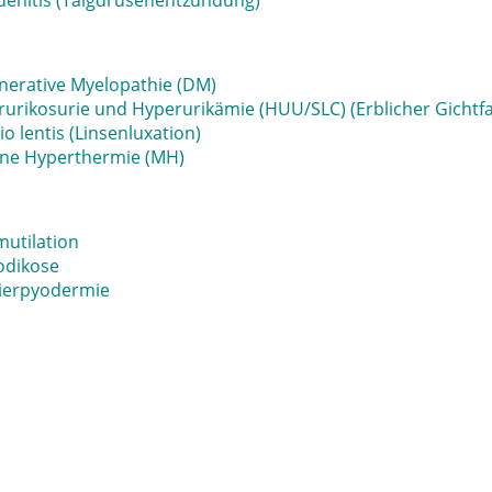
enitis (Talgdrüsenentzündung)
nerative Myelopathie (DM)
urikosurie und Hyperurikämie (HUU/SLC) (Erblicher Gichtfa
io lentis (Linsenluxation)
gne Hyperthermie (MH)
utilation
dikose
tierpyodermie