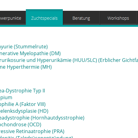
yurie (Stummelrute)
nerative Myelopathie (DM)
urikosurie und Hyperurikämie (HUU/SLC) (Erblicher Gichtfa
gne Hyperthermie (MH)
a-Dystrophie Typ II
opium
hilie A (Faktor VIII)
elenksdysplasie (HD)
eadystrophie (Hornhautdysstrophie)
ochondrose (OCD)
essive Retinaatrophie (PRA)