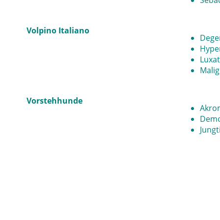
Sebad
Volpino Italiano
Dege
Hyper
Luxat
Mali
Vorstehhunde
Akrom
Demo
Jung